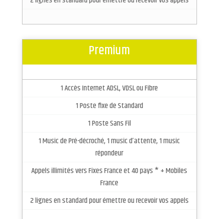
2 lignes en standard pour émettre ou recevoir vos appels
Premium
1 Accès Internet ADSL, VDSL ou Fibre
1 Poste fixe de Standard
1 Poste Sans Fil
1 Music de Pré-décroché, 1 music d’attente, 1 music
répondeur
Appels illimités vers Fixes France et 40 pays * + Mobiles
France
2 lignes en standard pour émettre ou recevoir vos appels