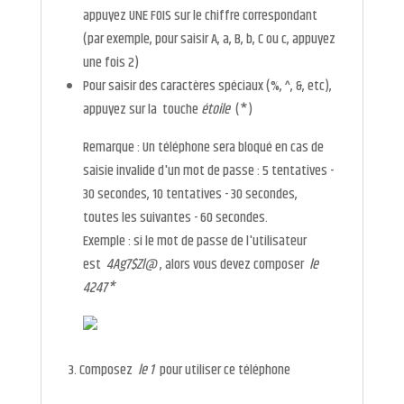
appuyez UNE FOIS sur le chiffre correspondant
(par exemple, pour saisir A, a, B, b, C ou c, appuyez
une fois 2)
Pour saisir des caractères spéciaux (%, ^, &, etc),
appuyez sur la touche
étoile
(*)
Remarque : Un téléphone sera bloqué en cas de
saisie invalide d'un mot de passe : 5 tentatives -
30 secondes, 10 tentatives - 30 secondes,
toutes les suivantes - 60 secondes.
Exemple : si le mot de passe de l'utilisateur
est
4Ag7$Zl@
, alors vous devez composer
le
4247*
Composez
le 1
pour utiliser ce téléphone