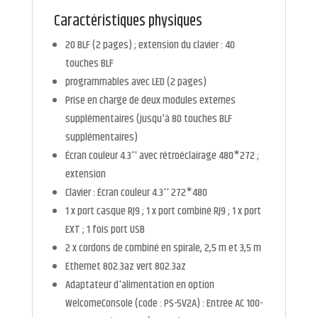
Caractéristiques physiques
20 BLF (2 pages) ; extension du clavier : 40
touches BLF
programmables avec LED (2 pages)
Prise en charge de deux modules externes
supplémentaires (jusqu'à 80 touches BLF
supplémentaires)
Écran couleur 4.3'' avec rétroéclairage 480*272 ;
extension
Clavier : Écran couleur 4.3'' 272*480
1 x port casque RJ9 ; 1 x port combiné RJ9 ; 1 x port
EXT ; 1 fois port USB
2 x cordons de combiné en spirale, 2,5 m et 3,5 m
Ethernet 802.3az vert 802.3az
Adaptateur d'alimentation en option
WelcomeConsole (code : PS-5V2A) : Entrée AC 100-