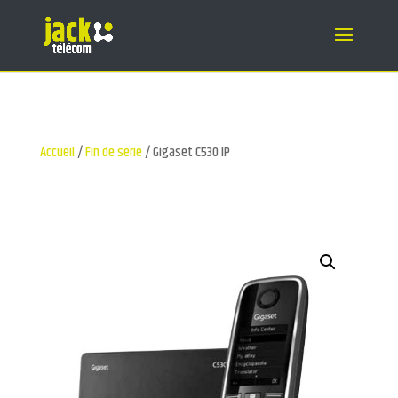
Accueil
/
Fin de série
/ Gigaset C530 IP